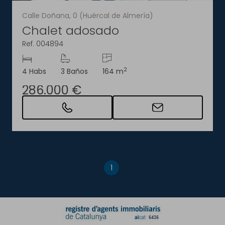
Calle Doñana, 0 (Huércal de Almería)
Chalet adosado
Ref. 004894
2
4 Habs
3 Baños
164 m
286.000 €
1