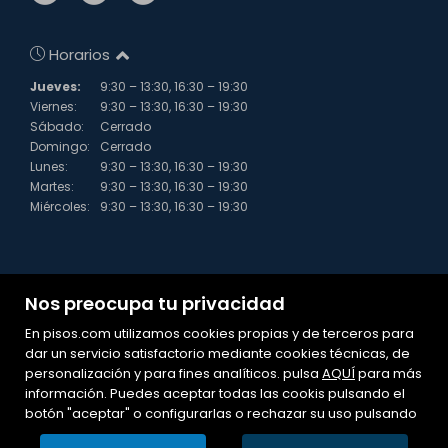
Horarios
Jueves:
9:30 – 13:30, 16:30 – 19:30
Viernes:
9:30 – 13:30, 16:30 – 19:30
Sábado:
Cerrado
Domingo:
Cerrado
Lunes:
9:30 – 13:30, 16:30 – 19:30
Martes:
9:30 – 13:30, 16:30 – 19:30
Miércoles:
9:30 – 13:30, 16:30 – 19:30
Nos preocupa tu privacidad
En pisos.com utilizamos cookies propias y de terceros para
dar un servicio satisfactorio mediante cookies técnicas, de
Mapa Web
personalización y para fines analíticos. pulsa
AQUÍ
para más
información. Puedes aceptar todas las cookis pulsando el
Aviso legal
botón "aceptar" o configurarlas o rechazar su uso pulsando
Favoritos
Inmuebles destacados