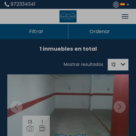
972334341
Filtrar
Ordenar
1 inmuebles en total
12
Mostrar resultados
13
1