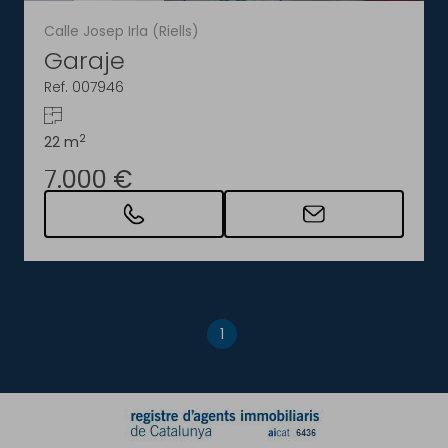
Calle Josep Irla (Riells)
Garaje
Ref. 007946
2
22 m
7.000 €
1