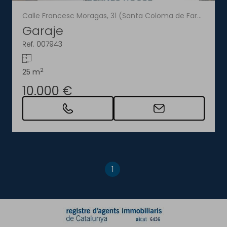
Calle Francesc Moragas, 31 (Santa Coloma de Farners)
Garaje
Ref. 007943
2
25 m
10.000 €
1