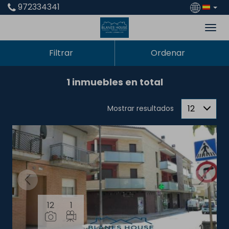
972334341
Filtrar
Ordenar
1 inmuebles en total
12
Mostrar resultados
12
1