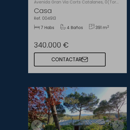
Avenida Gran Via Corts Catalanes, 0(Tordera)
Casa
Ref. 004913
2
7 Habs
4 Baños
391 m
340.000 €
CONTACTAR