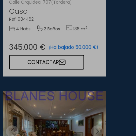
Calle Orquidea, 707(Tordera)
Casa
Ref. 004462
2
4 Habs
2 Baños
136 m
345.000 €
¡Ha bajado 50.000 €!
CONTACTAR