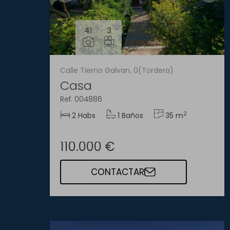
41
3
Calle Tierno Galvan, 0(Tordera)
Casa
Ref. 004886
2
2 Habs
1 Baños
35 m
110.000 €
CONTACTAR