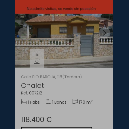
5
Calle PIO BAROJA, 118(Tordera)
Chalet
Ref. 007212
2
1 Habs
1 Baños
170 m
118.400 €