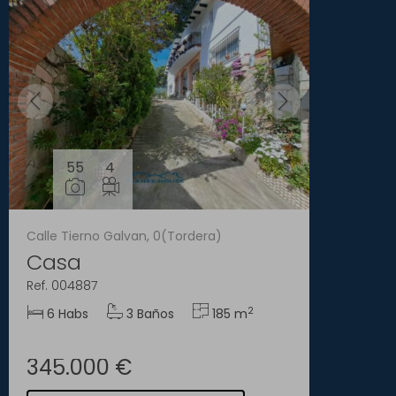
55
4
Calle Tierno Galvan, 0(Tordera)
Casa
Ref. 004887
2
6 Habs
3 Baños
185 m
345.000 €