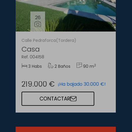
26
Calle Pedraforca(Tordera)
Casa
Ref. 004158
2
3 Habs
2 Baños
90 m
219.000 €
¡Ha bajado 30.000 €!
CONTACTAR