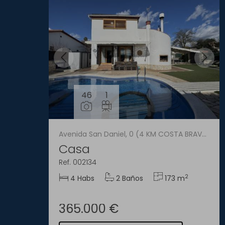
46
1
Avenida San Daniel, 0 (4 KM COSTA BRAVA)
Casa
Ref. 002134
2
4 Habs
2 Baños
173 m
365.000 €