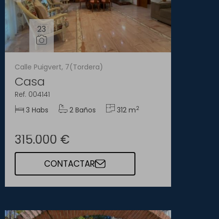
23
Calle Puigvert, 7(Tordera)
Casa
Ref. 004141
2
3 Habs
2 Baños
312 m
315.000 €
CONTACTAR