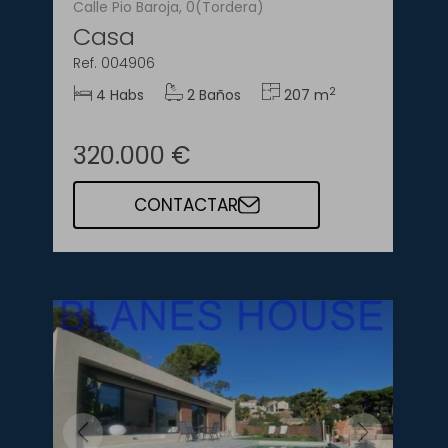
Calle Pio Baroja, 0(Tordera)
Casa
Ref. 004906
2
4 Habs
2 Baños
207 m
320.000 €
CONTACTAR